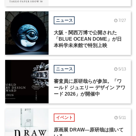
ニュース
7/27
大阪・関西万博で公開された
「BLUE OCEAN DOME」が日
本科学未来館で特別上映
ニュース
5/13
審査員に原研哉らが参加。「ワ
ールド ジュエリー デザイン アワ
ード 2026」が開催中
イベント
5/11
原画展 DRAW―原研哉は描いて