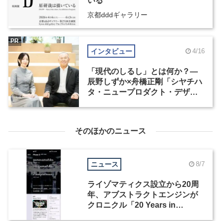
いる
京都dddギャラリー
PR
インタビュー
4/16
「現代のしるし」とは何か？―
辰野しずか×舟橋正剛「シヤチハ
タ・ニュープロダクト・デザイ
ン・コンペティション」
そのほかのニュース
ニュース
8/7
ライゾマティクス設立から20周
年、アブストラクトエンジンが
クロニクル「20 Years in
Motion」を公開