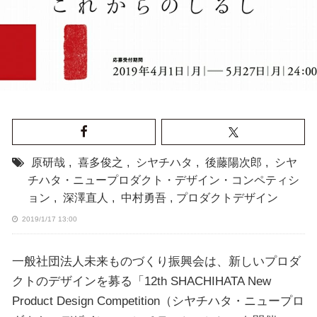
原研哉
,
喜多俊之
,
シヤチハタ
,
後藤陽次郎
,
シヤ
チハタ・ニュープロダクト・デザイン・コンペティシ
ョン
,
深澤直人
,
中村勇吾
,
プロダクトデザイン
2019/1/17 13:00
一般社団法人未来ものづくり振興会は、新しいプロダ
クトのデザインを募る「12th SHACHIHATA New
Product Design Competition（シヤチハタ・ニュープロ