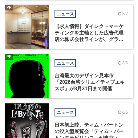
PR
ニュース
8/7
【求人情報】ダイレクトマーケ
ティングを主軸とした広告代理
店の株式会社ラインが、グラフ
ィックデザイナーを募集
PR
ニュース
8/6
台湾最大のデザイン見本市
「2026台湾クリエイティブエキ
スポ」が8月31日まで開催
ニュース
8/6
日本初上陸、ティム・バートン
の没入型展覧会「ティム・バー
トンのラビリンス」が東京・豊