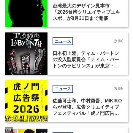
台湾最大のデザイン見本市
「2026台湾クリエイティブエキ
スポ」が8月31日まで開催
ニュース
8/6
日本初上陸、ティム・バートン
の没入型展覧会「ティム・バー
トンのラビリンス」が東京・豊
洲で開催
ニュース
8/5
佐藤可士和、中村勇吾、MIKIKO
らが登壇、広告クリエイティブ
フェスティバル「虎ノ門広告
祭」の第2回が開催
PR