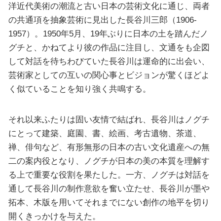
洋近代美術の潮流と古い日本の芸術文化に通じ、両者
の共通項を抽象芸術に見出した長谷川三郎（1906-
1957）。1950年5月、19年ぶりに日本の土を踏んだノ
グチと、かねてより彼の作品に注目し、文通をも企図
して対話を待ちわびていた長谷川は運命的に出会い、
芸術家としての互いの関心事とビジョンが驚くほどよ
く似ていることを知り強く共鳴する。
それ以来ふたりは固い友情で結ばれ、長谷川はノグチ
にとって建築、庭園、書、絵画、考古遺物、茶道、
禅、俳句など、有形無形の日本の古い文化遺産への無
二の案内役となり、ノグチが日本の美の本質を理解す
る上で重要な役割を果たした。一方、ノグチは対話を
通して長谷川の制作意欲を奮い立たせ、長谷川が墨や
拓本、木版を用いてそれまでにない創作の地平を切り
開くきっかけを与えた。