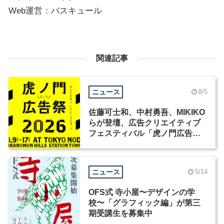
Web運営：バスキュール
関連記事
ニュース
8/5
佐藤可士和、中村勇吾、MIKIKO
らが登壇、広告クリエイティブ
フェスティバル「虎ノ門広告
祭」の第2回が開催
ニュース
5/14
OFS式 寺小屋〜デザインの学
校〜「グラフィック編」が第三
期受講生を募集中