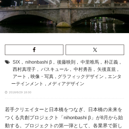
SIX
,
nihonbashi β
,
後藤映則
,
中里唯馬
,
朴正義
,
西村真理子
,
バスキュール
,
中村勇吾
,
矢後直規
,
アート
,
映像・写真
,
グラフィックデザイン
,
エンタ
ーテインメント
,
メディアデザイン
2018/6/29 18:00
若手クリエイターと日本橋をつなぎ、日本橋の未来を
つくる共創プロジェクト「nihonbashi β」が8月から始
動する。プロジェクトの第一弾として、各業界で新し