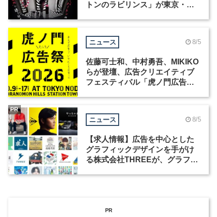
トンのラビリンス」が東京・豊
洲で開催
ニュース
8/5
佐藤可士和、中村勇吾、MIKIKO
らが登壇、広告クリエイティブ
フェスティバル「虎ノ門広告
祭」の第2回が開催
PR
ニュース
8/5
【求人情報】広告を中心とした
グラフィックデザインを手がけ
る株式会社THREEが、グラフィ
ックデザイナーを募集
PR