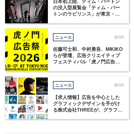
日本初上陸、ティム・バートン
の没入型展覧会「ティム・バー
トンのラビリンス」が東京・豊
洲で開催
ニュース
8/5
佐藤可士和、中村勇吾、MIKIKO
らが登壇、広告クリエイティブ
フェスティバル「虎ノ門広告
祭」の第2回が開催
PR
ニュース
8/5
【求人情報】広告を中心とした
グラフィックデザインを手がけ
る株式会社THREEが、グラフィ
ックデザイナーを募集