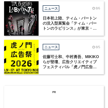
ニュース
8/6
日本初上陸、ティム・バートン
の没入型展覧会「ティム・バー
トンのラビリンス」が東京・豊
洲で開催
ニュース
8/5
佐藤可士和、中村勇吾、MIKIKO
らが登壇、広告クリエイティブ
フェスティバル「虎ノ門広告
祭」の第2回が開催
PR