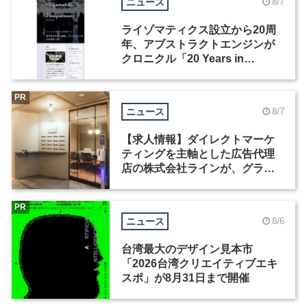
ニュース
8/7
ライゾマティクス設立から20周
年、アブストラクトエンジンが
クロニクル「20 Years in
Motion」を公開
PR
ニュース
8/7
【求人情報】ダイレクトマーケ
ティングを主軸とした広告代理
店の株式会社ラインが、グラフ
ィックデザイナーを募集
PR
ニュース
8/6
台湾最大のデザイン見本市
「2026台湾クリエイティブエキ
スポ」が8月31日まで開催