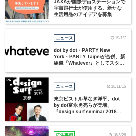
JAXAが国際宇宙ステーションで
宇宙飛行士が使用する、新たな
生活用品のアイデアを募集
ニュース
19/1/7
dot by dot・PARTY New
York・PARTY Taipeiが合併、新
組織『Whatever』としてスター
ト
PR
ニュース
18/11/15
東京ピストル草なぎ洋平、dot
by dot富永勇亮らが登壇、
『design surf seminar 2018
Kyoto』が京都・先斗町歌舞練
場で12月6日開催
広告事例
18/3/28