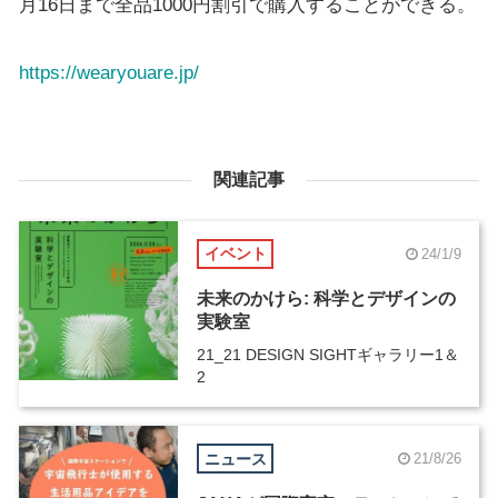
月16日まで全品1000円割引で購入することができる。
https://wearyouare.jp/
関連記事
イベント
24/1/9
未来のかけら: 科学とデザインの
実験室
21_21 DESIGN SIGHTギャラリー1＆
2
ニュース
21/8/26