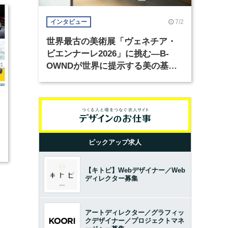
7/2
インタビュー
世界最古の美術展「ヴェネチア・
ビエンナーレ2026」に挑む―B-
OWNDが世界に提示する美の基準
とは？（前編）
5
ピックアップ求人
【キトビ】Webデザイナー／Web
ディレクター募集
アートディレクター／グラフィッ
クデザイナー／プロジェクトマネ