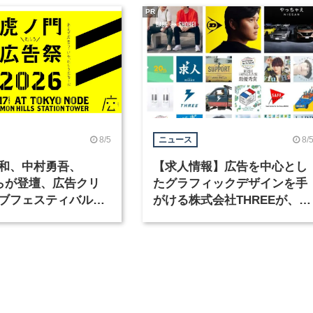
PR
8/5
8/
ニュース
和、中村勇吾、
【求人情報】広告を中心とし
KOらが登壇、広告クリ
たグラフィックデザインを手
ブフェスティバル
がける株式会社THREEが、グ
広告祭」の第2回が開
ラフィックデザイナーを募集