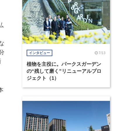
弘
な
分
7/13
インタビュー
新
植物を主役に。パークスガーデン
の“残して磨く”リニューアルプロ
ジェクト（1）
本