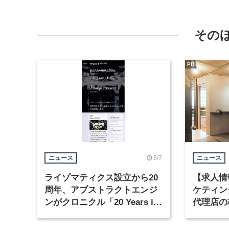
その
PR
8/7
ニュース
ニュース
ライゾマティクス設立から20
【求人情
周年、アブストラクトエンジ
ケティン
ンがクロニクル「20 Years in
代理店の
Motion」を公開
グラフィ
集