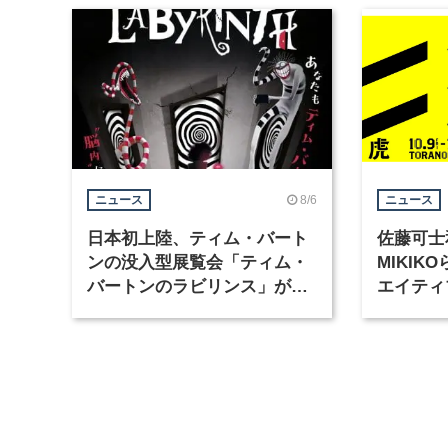
8/6
ニュース
ニュース
日本初上陸、ティム・バート
佐藤可士
ンの没入型展覧会「ティム・
MIKI
バートンのラビリンス」が東
エイティ
京・豊洲で開催
「虎ノ門
催