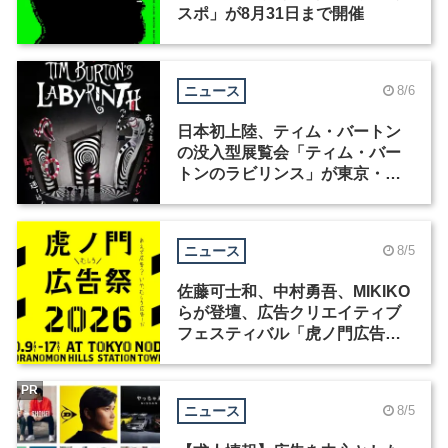
スポ」が8月31日まで開催
ニュース
8/6
日本初上陸、ティム・バートン
の没入型展覧会「ティム・バー
トンのラビリンス」が東京・豊
洲で開催
ニュース
8/5
佐藤可士和、中村勇吾、MIKIKO
らが登壇、広告クリエイティブ
フェスティバル「虎ノ門広告
祭」の第2回が開催
PR
ニュース
8/5