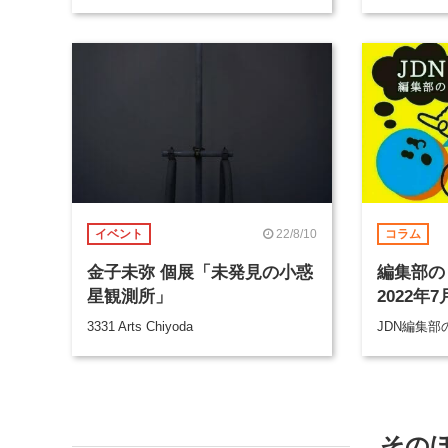
開催
22/8/10
イベント
コラム
金子未弥 個展「未発見の小惑
編集部の
星観測所」
2022年7
3331 Arts Chiyoda
JDN編集
その