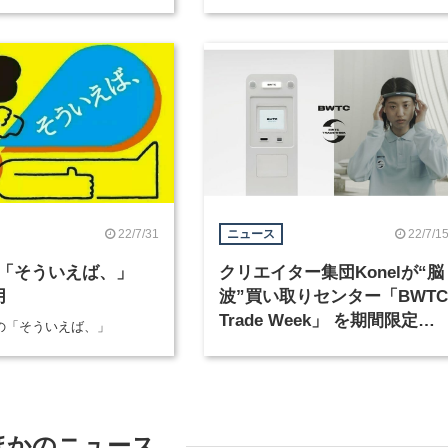
22/7/31
22/7/1
ニュース
「そういえば、」
クリエイター集団Konelが“脳
月
波”買い取りセンター「BWTC
Trade Week」 を期間限定で
部の「そういえば、」
開設
ほかのニュース