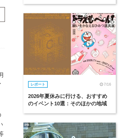
月
マ
7/16
レポート
2026年夏休みに行ける、おすすめ
のイベント10選：そのほかの地域
の
い
PR
等