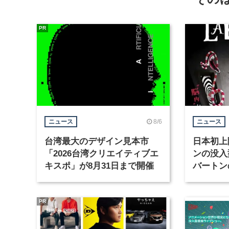
PR
8/6
ニュース
ニュース
台湾最大のデザイン見本市
日本初上
「2026台湾クリエイティブエ
ンの没入
キスポ」が8月31日まで開催
バートン
京・豊洲
PR