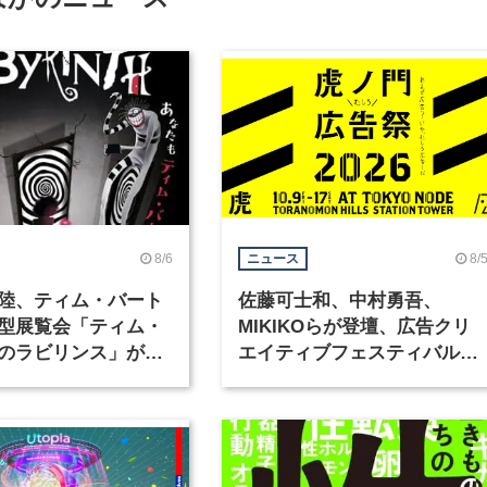
8/6
8/
ニュース
陸、ティム・バート
佐藤可士和、中村勇吾、
型展覧会「ティム・
MIKIKOらが登壇、広告クリ
のラビリンス」が東
エイティブフェスティバル
で開催
「虎ノ門広告祭」の第2回が
催