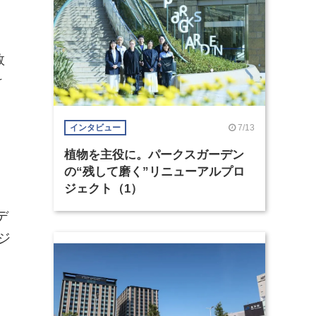
数
け
7/13
インタビュー
植物を主役に。パークスガーデン
。
の“残して磨く”リニューアルプロ
ジェクト（1）
・
デ
ジ