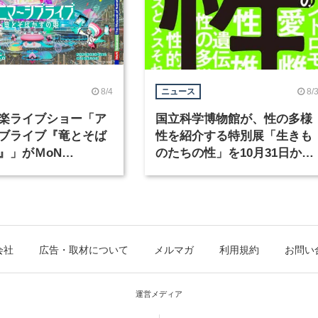
8/4
8/
ニュース
楽ライブショー「ア
国立科学博物館が、性の多様
ブライブ『竜とそば
性を紹介する特別展「生きも
』」がＭoN
のたちの性」を10月31日から
waで開催
開催
会社
広告・取材について
メルマガ
利用規約
お問い
運営メディア