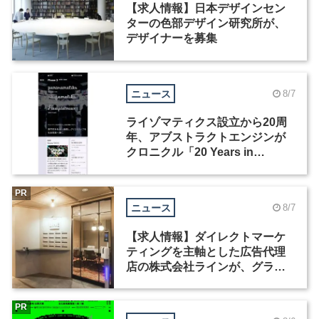
【求人情報】日本デザインセン
ターの色部デザイン研究所が、
デザイナーを募集
ニュース
8/7
ライゾマティクス設立から20周
年、アブストラクトエンジンが
クロニクル「20 Years in
Motion」を公開
PR
ニュース
8/7
【求人情報】ダイレクトマーケ
ティングを主軸とした広告代理
店の株式会社ラインが、グラフ
ィックデザイナーを募集
PR