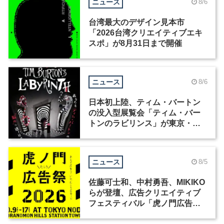
ニュース
8/6
台湾最大のデザイン見本市
「2026台湾クリエイティブエキ
スポ」が8月31日まで開催
ニュース
8/6
日本初上陸、ティム・バートン
の没入型展覧会「ティム・バー
トンのラビリンス」が東京・豊
洲で開催
ニュース
8/5
佐藤可士和、中村勇吾、MIKIKO
らが登壇、広告クリエイティブ
フェスティバル「虎ノ門広告
祭」の第2回が開催