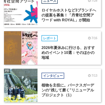
ニュース
7/28
ロイヤルホストなど3ブランドへ
の提案を募集！「丹青社空間ア
ワード with ROYAL」が開始
レポート
7/16
2026年夏休みに行ける、おすす
めのイベント10選：そのほかの
地域
PR
インタビュー
7/13
植物を主役に。パークスガーデ
ンの“残して磨く”リニューアル
プロジェクト（1）