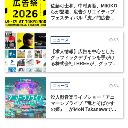
佐藤可士和、中村勇吾、MIKIKO
らが登壇、広告クリエイティブ
フェスティバル「虎ノ門広告
祭」の第2回が開催
PR
ニュース
8/5
【求人情報】広告を中心とした
グラフィックデザインを手がけ
る株式会社THREEが、グラフィ
ックデザイナーを募集
ニュース
8/4
没入型音楽ライブショー「アニ
マーシブライブ『竜とそばかす
の姫』」がＭoN Takanawaで開
催