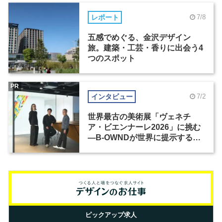
レポート
7/8
五感でめぐる、金沢デザイン
旅。建築・工芸・香りに出会う4
つのスポット
PR
インタビュー
7/2
世界最古の美術展「ヴェネチ
ア・ビエンナーレ2026」に挑む
―B-OWNDが世界に提示する美
の基準とは？（前編）
ピックアップ求人