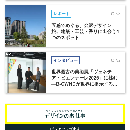
レポート
7/8
五感でめぐる、金沢デザイン
旅。建築・工芸・香りに出会う4
つのスポット
PR
インタビュー
7/2
世界最古の美術展「ヴェネチ
ア・ビエンナーレ2026」に挑む
―B-OWNDが世界に提示する美
の基準とは？（前編）
ピックアップ求人