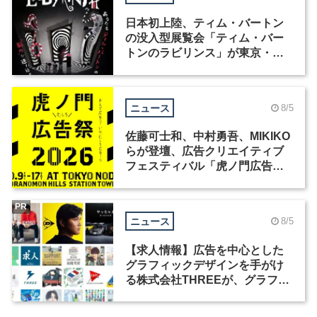
日本初上陸、ティム・バートン
の没入型展覧会「ティム・バー
トンのラビリンス」が東京・豊
洲で開催
ニュース
8/5
佐藤可士和、中村勇吾、MIKIKO
らが登壇、広告クリエイティブ
フェスティバル「虎ノ門広告
祭」の第2回が開催
PR
ニュース
8/5
【求人情報】広告を中心とした
グラフィックデザインを手がけ
る株式会社THREEが、グラフィ
ックデザイナーを募集