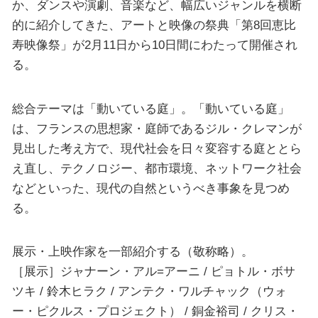
か、ダンスや演劇、音楽など、幅広いジャンルを横断
的に紹介してきた、アートと映像の祭典「第8回恵比
寿映像祭」が2月11日から10日間にわたって開催され
る。
総合テーマは「動いている庭」。「動いている庭」
は、フランスの思想家・庭師であるジル・クレマンが
見出した考え方で、現代社会を日々変容する庭ととら
え直し、テクノロジー、都市環境、ネットワーク社会
などといった、現代の自然というべき事象を見つめ
る。
展示・上映作家を一部紹介する（敬称略）。
［展示］ジャナーン・アル=アーニ / ピョトル・ボサ
ツキ / 鈴木ヒラク / アンテク・ワルチャック（ウォ
ー・ピクルス・プロジェクト） / 銅金裕司 / クリス・