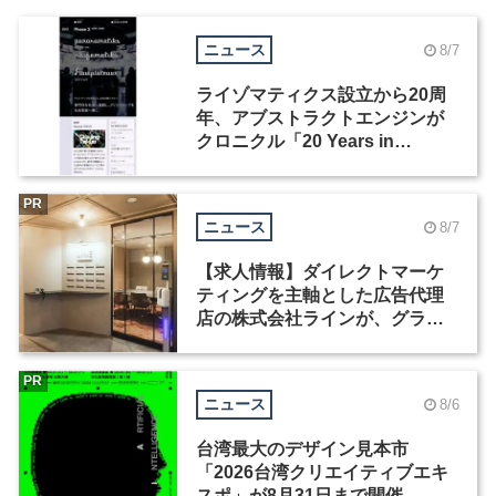
ニュース
8/7
ライゾマティクス設立から20周
年、アブストラクトエンジンが
クロニクル「20 Years in
Motion」を公開
PR
ニュース
8/7
【求人情報】ダイレクトマーケ
ティングを主軸とした広告代理
店の株式会社ラインが、グラフ
ィックデザイナーを募集
PR
ニュース
8/6
台湾最大のデザイン見本市
「2026台湾クリエイティブエキ
スポ」が8月31日まで開催