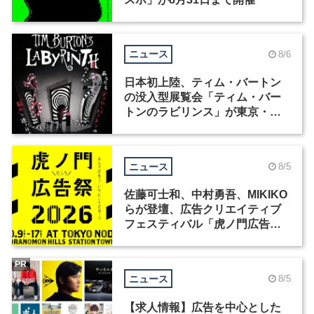
ニュース
8/6
日本初上陸、ティム・バートン
の没入型展覧会「ティム・バー
トンのラビリンス」が東京・豊
洲で開催
ニュース
8/5
佐藤可士和、中村勇吾、MIKIKO
らが登壇、広告クリエイティブ
フェスティバル「虎ノ門広告
祭」の第2回が開催
PR
ニュース
8/5
【求人情報】広告を中心とした