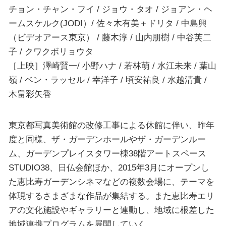
チョン・チャン・フイ / ジョウ・タオ / ジョアン・ヘ
ームスケルク(JODI）/ 佐々木有美＋ドリタ / 中島興
（ビデオアース東京） / 藤木淳 / 山内朋樹 / 中谷芙二
子 / クワクボリョウタ
［上映］澤崎賢一/ 小野ハナ / 若林萌 / 水江未来 / 葉山
嶺 / ベン・ラッセル / 幸洋子 / 頃安祐良 / 水越清貴 /
木畠彩矢香
東京都写真美術館の改修工事による休館に伴い、昨年
度と同様、ザ・ガーデンホールやザ・ガーデンルー
ム、ガーデンプレイスタワー棟38階アートスペース
STUDIO38、日仏会館ほか、2015年3月にオープンし
た恵比寿ガーデンシネマなどの複数会場に、テーマを
体現するさまざまな作品が集結する。また恵比寿エリ
アの文化施設やギャラリーと連動し、地域に根差した
地域連携プログラムを展開していく。