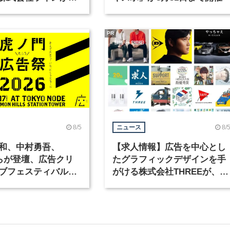
ックデザイナーを募
PR
8/5
8/
ニュース
和、中村勇吾、
【求人情報】広告を中心とし
KOらが登壇、広告クリ
たグラフィックデザインを手
ブフェスティバル
がける株式会社THREEが、グ
広告祭」の第2回が開
ラフィックデザイナーを募集