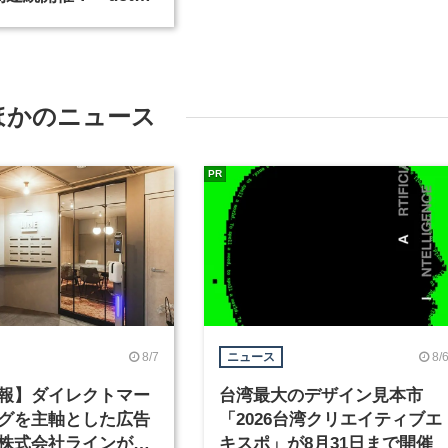
nce Spring 2016」
ほかのニュース
PR
8/7
8/
ニュース
報】ダイレクトマー
台湾最大のデザイン見本市
グを主軸とした広告
「2026台湾クリエイティブエ
株式会社ラインが、
キスポ」が8月31日まで開催