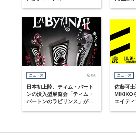
Motion」を公開
グラフィ
集
8/6
ニュース
ニュース
日本初上陸、ティム・バート
佐藤可士
ンの没入型展覧会「ティム・
MIKI
バートンのラビリンス」が東
エイティ
京・豊洲で開催
「虎ノ門
催