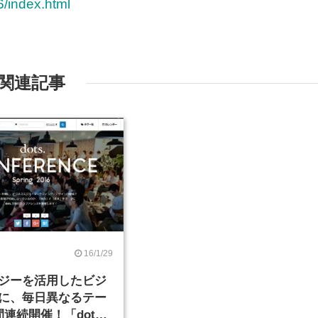
6/index.html
関連記事
16/1/29
ジーを活用したビジ
に、毎日異なるテー
連続開催！「dots.