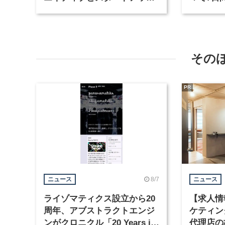
シーンの融合を目指す
Confere
「DemoDay.Tokyo #01」
その
PR
8/7
ニュース
ニュース
ライゾマティクス設立から20
【求人情
周年、アブストラクトエンジ
ケティン
ンがクロニクル「20 Years in
代理店の