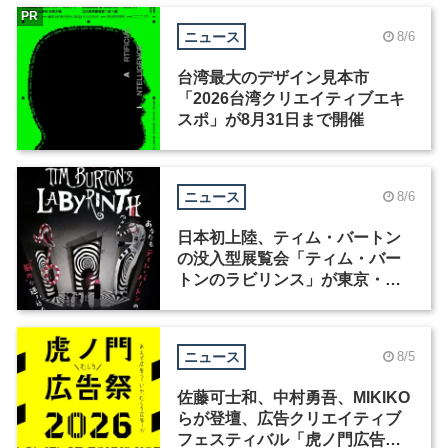
PR
ニュース
8/6
台湾最大のデザイン見本市
「2026台湾クリエイティブエキ
スポ」が8月31日まで開催
ニュース
8/6
日本初上陸、ティム・バートン
の没入型展覧会「ティム・バー
トンのラビリンス」が東京・豊
洲で開催
ニュース
8/5
佐藤可士和、中村勇吾、MIKIKO
らが登壇、広告クリエイティブ
フェスティバル「虎ノ門広告