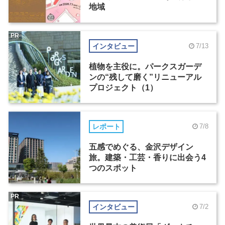
地域
PR
インタビュー
7/13
植物を主役に。パークスガーデ
ンの“残して磨く”リニューアル
プロジェクト（1）
レポート
7/8
五感でめぐる、金沢デザイン
旅。建築・工芸・香りに出会う4
つのスポット
PR
インタビュー
7/2