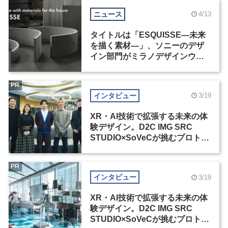
ニュース
4/13
タイトルは「ESQUISSE―未来
を描く素材―」、ソニーのデザ
イン部門がミラノデザインウィ
ーク2026に出展
PR
インタビュー
3/19
XR・AI技術で拡張する未来の体
験デザイン。D2C IMG SRC
STUDIO×SoVeCが挑むプロトタ
イピング展示の裏側（1）
PR
インタビュー
3/19
XR・AI技術で拡張する未来の体
験デザイン。D2C IMG SRC
STUDIO×SoVeCが挑むプロトタ