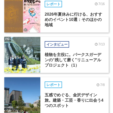
レポート
7/16
2026年夏休みに行ける、おすす
めのイベント10選：そのほかの
地域
PR
インタビュー
7/13
植物を主役に。パークスガーデ
ンの“残して磨く”リニューアル
プロジェクト（1）
レポート
7/8
五感でめぐる、金沢デザイン
旅。建築・工芸・香りに出会う4
つのスポット