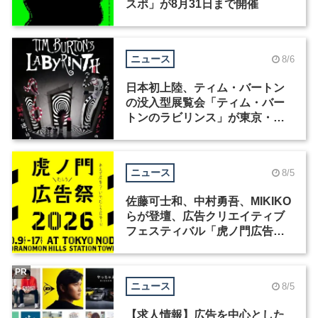
スポ」が8月31日まで開催
ニュース
8/6
日本初上陸、ティム・バートン
の没入型展覧会「ティム・バー
トンのラビリンス」が東京・豊
洲で開催
ニュース
8/5
佐藤可士和、中村勇吾、MIKIKO
らが登壇、広告クリエイティブ
フェスティバル「虎ノ門広告
祭」の第2回が開催
PR
ニュース
8/5
【求人情報】広告を中心とした