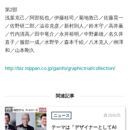
第2部
浅葉克己／阿部拓也／伊藤桂司／菊地敦己／佐藤晃一
／佐野研二郎／澁谷克彦／新村則人／鈴木守／高井薫
／竹内清高／田中竜介／永井裕明／中野豪雄／名久井
直子／服部一成／水野学／森本千絵／八木克人／栁澤
和／山本剛久
http://biz.toppan.co.jp/gainfo/graphictrial/collection/
関連記事
PR
ニュース
25/6/25
テーマは「デザイナーとしてAI