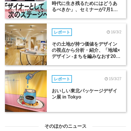
時代に生き残るためにはどうあ
るべきか」、セミナーが7月1日
に開催！締切迫る
レポート
16/3/2
その土地が持つ価値をデザイン
の視点から分析・紹介、「地域×
デザイン -まちを編みなおす20の
プロジェクト-」
レポート
15/3/27
おいしい東北パッケージデザイ
ン展 in Tokyo
そのほかのニュース