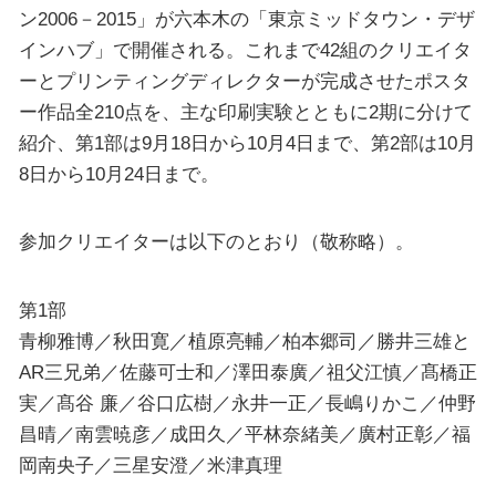
ン2006－2015」が六本木の「東京ミッドタウン・デザ
インハブ」で開催される。これまで42組のクリエイタ
ーとプリンティングディレクターが完成させたポスタ
ー作品全210点を、主な印刷実験とともに2期に分けて
紹介、第1部は9月18日から10月4日まで、第2部は10月
8日から10月24日まで。
参加クリエイターは以下のとおり（敬称略）。
第1部
青柳雅博／秋田寛／植原亮輔／柏本郷司／勝井三雄と
AR三兄弟／佐藤可士和／澤田泰廣／祖父江慎／髙橋正
実／髙谷 廉／谷口広樹／永井一正／長嶋りかこ／仲野
昌晴／南雲暁彦／成田久／平林奈緒美／廣村正彰／福
岡南央子／三星安澄／米津真理