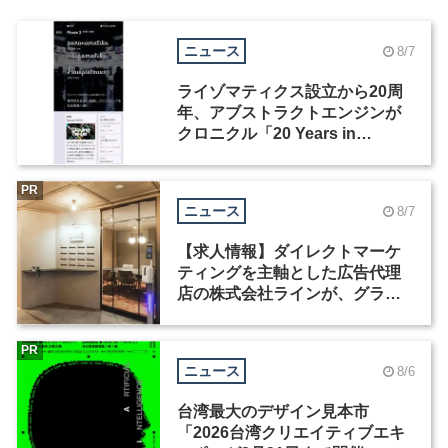
ニュース
8/7
ライゾマティクス設立から20周
年、アブストラクトエンジンが
クロニクル「20 Years in
Motion」を公開
PR
ニュース
8/7
【求人情報】ダイレクトマーケ
ティングを主軸とした広告代理
店の株式会社ラインが、グラフ
ィックデザイナーを募集
PR
ニュース
8/6
台湾最大のデザイン見本市
「2026台湾クリエイティブエキ