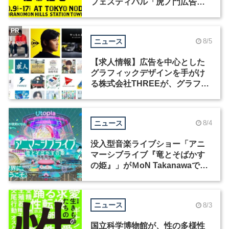
フェスティバル「虎ノ門広告
祭」の第2回が開催
PR
ニュース
8/5
【求人情報】広告を中心とした
グラフィックデザインを手がけ
る株式会社THREEが、グラフィ
ックデザイナーを募集
ニュース
8/4
没入型音楽ライブショー「アニ
マーシブライブ『竜とそばかす
の姫』」がＭoN Takanawaで開
催
ニュース
8/3
国立科学博物館が、性の多様性