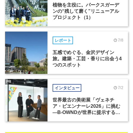
植物を主役に。パークスガーデ
ンの“残して磨く”リニューアル
プロジェクト（1）
レポート
7/8
五感でめぐる、金沢デザイン
旅。建築・工芸・香りに出会う4
つのスポット
PR
インタビュー
7/2
世界最古の美術展「ヴェネチ
ア・ビエンナーレ2026」に挑む
―B-OWNDが世界に提示する美
の基準とは？（前編）