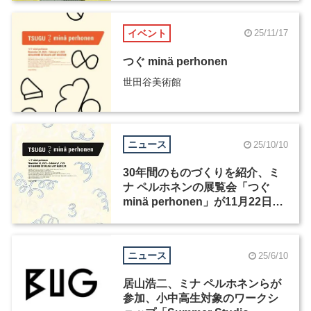
イベント
25/11/17
つぐ minä perhonen
世田谷美術館
ニュース
25/10/10
30年間のものづくりを紹介、ミ
ナ ペルホネンの展覧会「つぐ
minä perhonen」が11月22日か
ら開催
ニュース
25/6/10
居山浩二、ミナ ペルホネンらが
参加、小中高生対象のワークシ