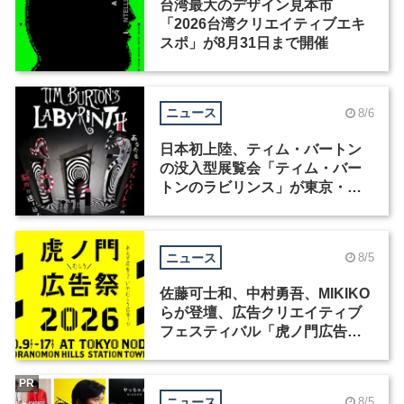
台湾最大のデザイン見本市
「2026台湾クリエイティブエキ
スポ」が8月31日まで開催
ニュース
8/6
日本初上陸、ティム・バートン
の没入型展覧会「ティム・バー
トンのラビリンス」が東京・豊
洲で開催
ニュース
8/5
佐藤可士和、中村勇吾、MIKIKO
らが登壇、広告クリエイティブ
フェスティバル「虎ノ門広告
祭」の第2回が開催
PR
ニュース
8/5