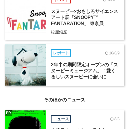
スヌーピー×おもしろサイエンス
アート展「SNOOPY™
FANTARATION」 東京展
松屋銀座
レポート
16/6/9
2年半の期間限定オープンの「ス
ヌーピーミュージアム」！愛く
るしいスヌーピーに会いに
そのほかのニュース
PR
ニュース
8/6