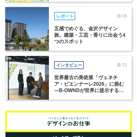
レポート
7/8
五感でめぐる、金沢デザイン
旅。建築・工芸・香りに出会う4
つのスポット
PR
インタビュー
7/2
世界最古の美術展「ヴェネチ
ア・ビエンナーレ2026」に挑む
―B-OWNDが世界に提示する美
の基準とは？（前編）