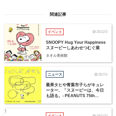
関連記事
イベント
25/12/3
SNOOPY Hug Your Happiness
スヌーピーしあわせつむぐ展
タオル美術館
ニュース
25/7/2
最果タヒや青葉市子らがキュレ
ーター、「スヌーピーは、今日
も語る。- PEANUTS 75th
Anniv. -」が7月16日から開催
イベント
18/1/22