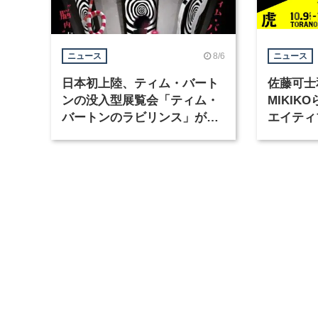
8/6
ニュース
ニュース
日本初上陸、ティム・バート
佐藤可士
ンの没入型展覧会「ティム・
MIKI
バートンのラビリンス」が東
エイティ
京・豊洲で開催
「虎ノ門
催