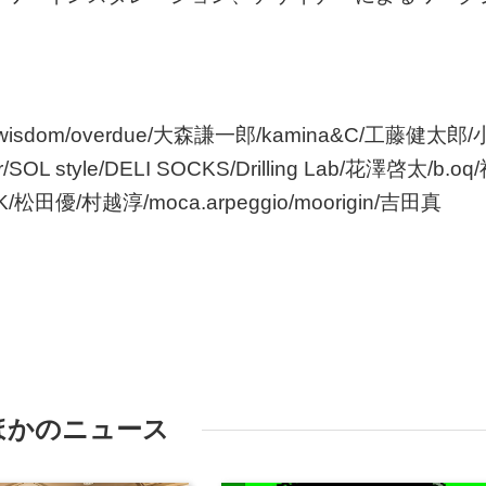
m/wisdom/overdue/大森謙一郎/kamina&C/工藤健太郎/
L style/DELI SOCKS/Drilling Lab/花澤啓太/b.oq
K/松田優/村越淳/moca.arpeggio/moorigin/吉田真
ほかのニュース