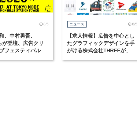
8/5
8/
ニュース
和、中村勇吾、
【求人情報】広告を中心とし
KOらが登壇、広告クリ
たグラフィックデザインを手
ブフェスティバル
がける株式会社THREEが、グ
広告祭」の第2回が開
ラフィックデザイナーを募集