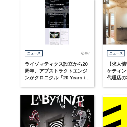
PR
8/7
ニュース
ニュース
ライゾマティクス設立から20
【求人情
周年、アブストラクトエンジ
ケティン
ンがクロニクル「20 Years in
代理店の
Motion」を公開
グラフィ
集