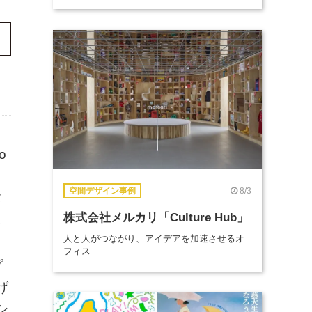
o
8/3
空間デザイン事例
タ
株式会社メルカリ「Culture Hub」
。
人と人がつながり、アイデアを加速させるオ
フィス
プ
げ
シ