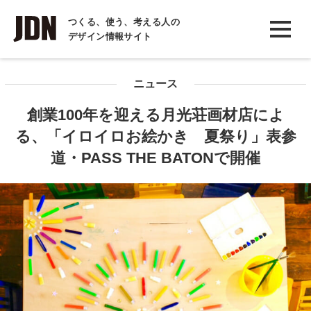
INTERVIEW
つくる、使う、考える人の
デザイン情報サイト
インタビュー
REPORT
ニュース
レポート
創業100年を迎える月光荘画材店によ
COLUMN
る、「イロイロお絵かき 夏祭り」表参
コラム
道・PASS THE BATONで開催