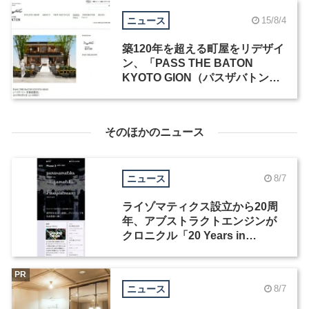
ニュース
15/8/4
築120年を超える町屋をリデザイ
ン、「PASS THE BATON
KYOTO GION（パスザバトン京
都祇園店）」8月8日にOPEN
そのほかのニュース
ニュース
8/7
ライゾマティクス設立から20周
年、アブストラクトエンジンが
クロニクル「20 Years in
Motion」を公開
PR
ニュース
8/7