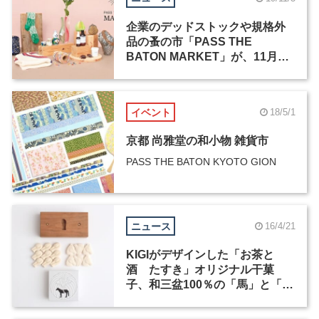
企業のデッドストックや規格外
品の蚤の市「PASS THE
BATON MARKET」が、11月20
日から5日間開催
イベント
18/5/1
京都 尚雅堂の和小物 雑貨市
PASS THE BATON KYOTO GION
ニュース
16/4/21
KIGIがデザインした「お茶と
酒 たすき」オリジナル干菓
子、和三盆100％の「馬」と「サ
ギ」が発売