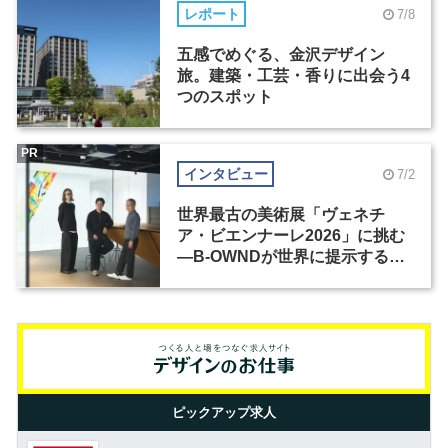
レポート
7/8
五感でめぐる、金沢デザイン
旅。建築・工芸・香りに出会う4
つのスポット
PR
インタビュー
7/2
世界最古の美術展「ヴェネチ
ア・ビエンナーレ2026」に挑む
―B-OWNDが世界に提示する美
の基準とは？（前編）
ピックアップ求人