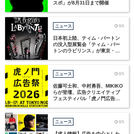
スポ」が8月31日まで開催
ニュース
8/6
日本初上陸、ティム・バートン
の没入型展覧会「ティム・バー
トンのラビリンス」が東京・豊
洲で開催
ニュース
8/5
佐藤可士和、中村勇吾、MIKIKO
らが登壇、広告クリエイティブ
フェスティバル「虎ノ門広告
祭」の第2回が開催
PR
ニュース
8/5
【求人情報】広告を中心とした