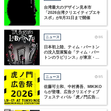
台湾最大のデザイン見本市
「2026台湾クリエイティブエキ
スポ」が8月31日まで開催
ニュース
8/6
日本初上陸、ティム・バートン
の没入型展覧会「ティム・バー
トンのラビリンス」が東京・豊
洲で開催
ニュース
8/5
佐藤可士和、中村勇吾、MIKIKO
らが登壇、広告クリエイティブ
フェスティバル「虎ノ門広告
祭」の第2回が開催