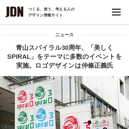
INTERVIEW
つくる、使う、考える人の
デザイン情報サイト
インタビュー
REPORT
ニュース
レポート
青山スパイラル30周年、「美しく
COLUMN
SPIRAL」をテーマに多数のイベントを
コラム
実施。ロゴデザインは仲條正義氏