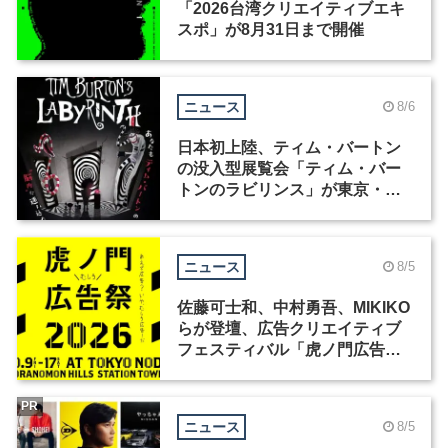
「2026台湾クリエイティブエキ
スポ」が8月31日まで開催
ニュース
8/6
日本初上陸、ティム・バートン
の没入型展覧会「ティム・バー
トンのラビリンス」が東京・豊
洲で開催
ニュース
8/5
佐藤可士和、中村勇吾、MIKIKO
らが登壇、広告クリエイティブ
フェスティバル「虎ノ門広告
祭」の第2回が開催
PR
ニュース
8/5