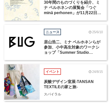
30年間のものづくりを紹介、ミ
ナ ペルホネンの展覧会「つぐ
minä perhonen」が11月22日か
ら開催
ニュース
25/6/10
居山浩二、ミナ ペルホネンらが
参加、小中高生対象のワークシ
ョップ「Summer Studio
2025」が7月30日からBUGで開
催
イベント
24/8/15
炭酸デザイン室展-TANSAN
TEXTILEの家と旅-
スパイラル