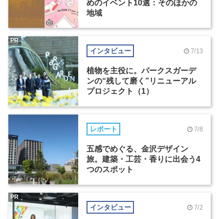
めのイベント10選：そのほかの
地域
PR
インタビュー
7/13
植物を主役に。パークスガーデ
ンの“残して磨く”リニューアル
プロジェクト（1）
レポート
7/8
五感でめぐる、金沢デザイン
旅。建築・工芸・香りに出会う4
つのスポット
PR
インタビュー
7/2