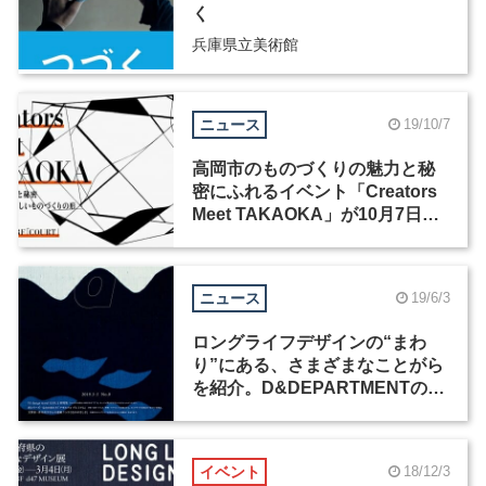
く
兵庫県立美術館
ニュース
19/10/7
高岡市のものづくりの魅力と秘
密にふれるイベント「Creators
Meet TAKAOKA」が10月7日に
開催
ニュース
19/6/3
ロングライフデザインの“まわ
り”にある、さまざまなことがら
を紹介。D&DEPARTMENTの新
雑誌『d news』が創刊
イベント
18/12/3