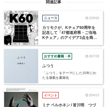
関連記事
ニュース
22/8/26
カリモクが、Kチェア60周年を
記念して「47都道府県・ご当地
Kチェア」のアイデア3点を商品
化
おすすめ書籍・本
20/7/28
ふつう
「ふつう」をテーマにした15年にわ
たる連載を書籍化
イベント
20/4/13
ミナ ペルホネン / 皆川明 つづ