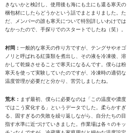
きないかと検討し、使用後も海にも土にも還る寒天の
梱包材にしたらどうかという話でまとまりました。た
だ、メンバーの誰も寒天について特別詳しいわけでは
なかったので、手探りでのスタートでしたね（笑）。
村岡：
一般的な寒天の作り方ですが、テングサやオゴ
ノリと呼ばれる紅藻類を煮出し、その液を冷凍後、溶
かして乾燥させることで寒天になるんです。僕らは粉
寒天を使って実験していたのですが、冷凍時の適切な
温度管理が必要だと分かり、苦労しましたね。
荒木：
まず最初、僕らに必要なのは「この温度や濃度
ではこう変化する」というデータでした。柔らかすぎ
る、固すぎるの失敗を繰り返しながら、自分たちの目
指す水準に近づけていきました。作業場は各々のキッ
チンなんですが、冷蔵庫も家庭用だと細かな温度設定