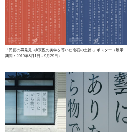
「民藝の再発見 -柳宗悦の美学を導いた南砺の土徳-」ポスター（展示
期間：2019年8月1日～9月29日）