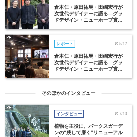
倉本仁・原田祐馬・田嶋宏行が
次世代デザイナーに語る―グッ
ドデザイン・ニューホープ賞セ
ミナー（1）
PR
レポート
5/12
倉本仁・原田祐馬・田嶋宏行が
次世代デザイナーに語る―グッ
ドデザイン・ニューホープ賞セ
ミナー（2）
そのほかのインタビュー
PR
インタビュー
7/13
植物を主役に。パークスガーデ
ンの“残して磨く”リニューアル