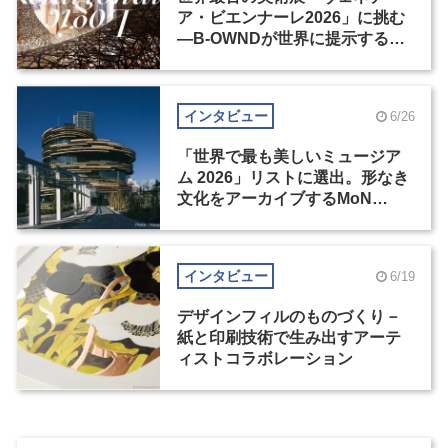
ア・ビエンナーレ2026」に挑む
―B-OWNDが世界に提示する美
の基準とは？（後編）
インタビュー
6/26
「世界で最も美しいミュージア
ム 2026」リストに選出。形なき
文化をアーカイブするMoN
Takanawa
インタビュー
6/19
デザインフィルのものづくり－
紙と印刷技術で生み出すアーテ
ィストコラボレーション