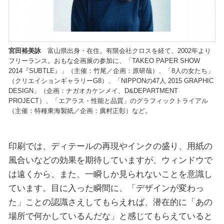
宮田裕美詠
富山県出身・在住。有限会社クロスを経て、2002年より
フリーランス。おもな企画展の参加に、「TAKEO PAPER SHOW
2014『SUBTLE』」（主催：竹尾／企画：原研哉）、「8人の女たち」
（クリエイションギャラリーG8）、「NIPPONの47人 2015 GRAPHIC
DESIGN」（企画：ナガオカケンメイ、D&DEPARTMENT
PROJECT）、「エアラス・性能と品質」のグラフィックトライアル
（主催：特種東海製紙／企画：廣村正彰）など。
印刷では、ディテールの再現やインクの盛り、用紙の
風合いなどの効果を期待していますが、ウィンドウで
は遠くから、また、一瞬しか見られないことを意識し
ています。目に入った瞬間に、「デザインが変わっ
た」ことの認識さえしてもらえれば、潜在的に「あの
場所で何かしているんだな」と感じてもらえていると