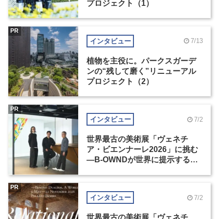
プロジェクト（1）
PR
インタビュー
7/13
植物を主役に。パークスガーデ
ンの“残して磨く”リニューアル
プロジェクト（2）
PR
インタビュー
7/2
世界最古の美術展「ヴェネチ
ア・ビエンナーレ2026」に挑む
―B-OWNDが世界に提示する美
の基準とは？（前編）
PR
インタビュー
7/2
世界最古の美術展「ヴェネチ