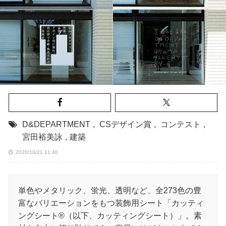
D&DEPARTMENT
,
CSデザイン賞
,
コンテスト
,
宮田裕美詠
,
建築
2020/10/21 11:40
単色やメタリック、蛍光、透明など、全273色の豊
富なバリエーションをもつ装飾用シート「カッティ
ングシート®︎（以下、カッティングシート）」。素