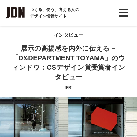
INTERVIEW
つくる、使う、考える人の
デザイン情報サイト
インタビュー
REPORT
インタビュー
レポート
展示の高揚感を内外に伝える－
「D&DEPARTMENT TOYAMA」のウ
COLUMN
ィンドウ：CSデザイン賞受賞者イン
コラム
タビュー
[PR]