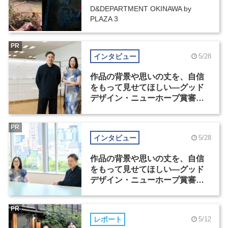
D&DEPARTMENT OKINAWA by
PLAZA 3
PR
インタビュー
5/28
作品の背景や思いの丈を、自信
をもって見せてほしい―グッド
デザイン・ニューホープ賞審査
委員長対談（1）
PR
インタビュー
5/28
作品の背景や思いの丈を、自信
をもって見せてほしい―グッド
デザイン・ニューホープ賞審査
委員長対談（2）
PR
レポート
5/12