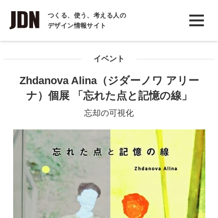
INTERVIEW
つくる、使う、考える人の
デザイン情報サイト
インタビュー
REPORT
イベント
レポート
Zhdanova Alina（ジダーノワ アリー
COLUMN
ナ）個展 「忘れた点と記憶の線」
コラム
忘却の可視化