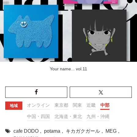
Your name... vol.11
オンライン
東京都
関東
近畿
中部
地域
中国・四国
北海道・東北
九州・沖縄
cafe DODO
,
potama
,
キカガクガール
,
MEG
,