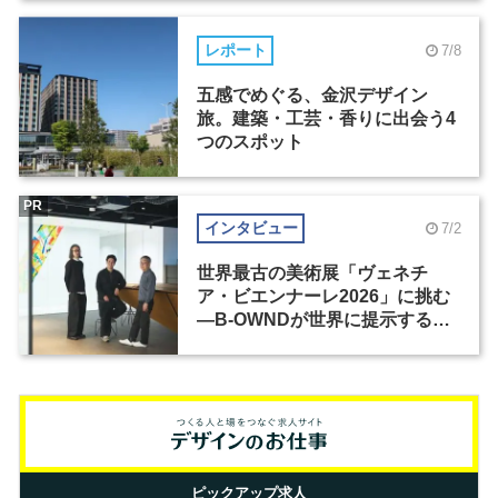
レポート
7/8
五感でめぐる、金沢デザイン
旅。建築・工芸・香りに出会う4
つのスポット
PR
インタビュー
7/2
世界最古の美術展「ヴェネチ
ア・ビエンナーレ2026」に挑む
―B-OWNDが世界に提示する美
の基準とは？（前編）
ピックアップ求人