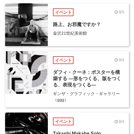
イベント
8/5
路上、お邪魔ですか？
金沢21世紀美術館
イベント
8/4
ダフィ・クーネ：ポスターを構
築する ―形をつくる、版をつく
る、表現をつくる―
ギンザ・グラフィック・ギャラリー
（ggg）
イベント
8/4
Takashi Makabe Solo