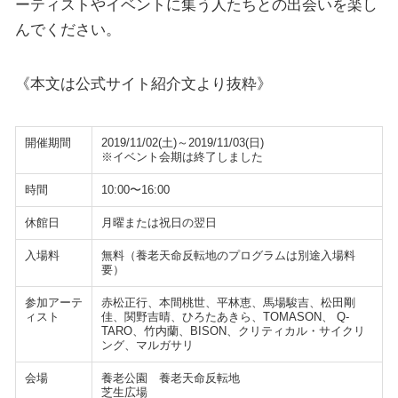
ーティストやイベントに集う人たちとの出会いを楽し
んでください。
《本文は公式サイト紹介文より抜粋》
開催期間
2019/11/02(土)～2019/11/03(日)
※イベント会期は終了しました
時間
10:00〜16:00
休館日
月曜または祝日の翌日
入場料
無料（養老天命反転地のプログラムは別途入場料
要）
参加アーテ
赤松正行、本間桃世、平林恵、馬場駿吉、松田剛
ィスト
佳、関野吉晴、ひろたあきら、TOMASON、 Q-
TARO、竹内蘭、BISON、クリティカル・サイクリ
ング、マルガサリ
会場
養老公園 養老天命反転地
芝生広場