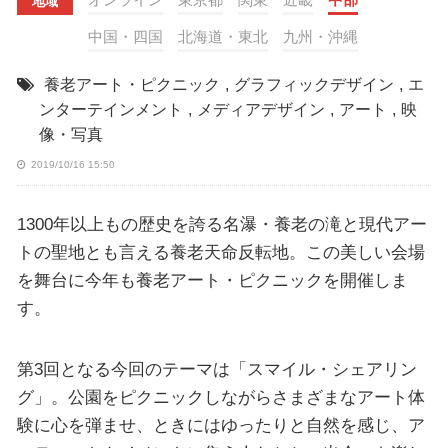
地域
中国・四国
北海道・東北
九州・沖縄
養老アート・ピクニック
,
グラフィックデザイン
,
エ
ンターテインメント
,
メディアデザイン
,
アート
,
映
像・写真
2019/10/16 15:50
1300年以上もの歴史を誇る名瀑・養老の滝と現代アー
トの聖地とも言える養老天命反転地。この美しい会場
を舞台に今年も養老アート・ピクニックを開催しま
す。
第3回となる今回のテーマは「スマイル・シェアリン
グ」。公園をピクニックしながらさまざまなアート体
験に心を弾ませ、ときにはゆったりと自然を感じ、ア