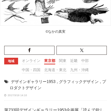
©なかの真実
オンライン
東京都
関東
近畿
中部
地域
中国・四国
北海道・東北
九州・沖縄
デザインギャラリー1953
,
グラフィックデザイン
,
プ
ロダクトデザイン
2017/3/16 14:10
第733回デザインギャラリー1953企画展「読んで欲し