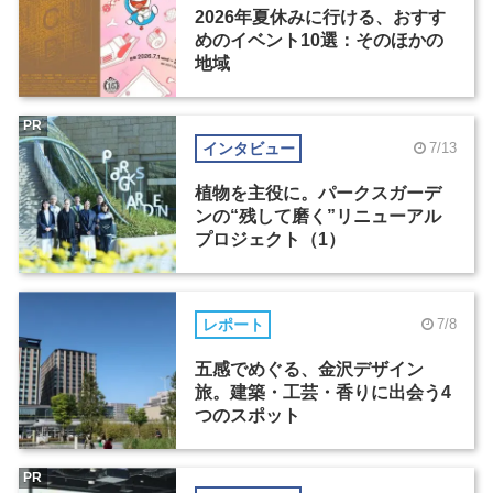
2026年夏休みに行ける、おすす
めのイベント10選：そのほかの
地域
PR
インタビュー
7/13
植物を主役に。パークスガーデ
ンの“残して磨く”リニューアル
プロジェクト（1）
レポート
7/8
五感でめぐる、金沢デザイン
旅。建築・工芸・香りに出会う4
つのスポット
PR