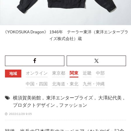
《YOKOSUKA Dragon》 1946年 テーラー東洋（東洋エンタープラ
イズ株式会社）蔵
オンライン
東京都
関東
近畿
中部
地域
中国・四国
北海道・東北
九州・沖縄
横須賀美術館
,
東洋エンタープライズ
,
大澤紀代美
,
プロダクトデザイン
,
ファッション
2022/11/29 9:05