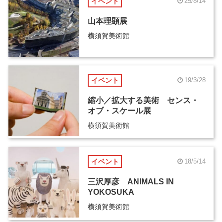
イベント
25/8/14
山本理顕展
横須賀美術館
イベント
19/3/28
縮小／拡大する美術 センス・
オブ・スケール展
横須賀美術館
イベント
18/5/14
三沢厚彦 ANIMALS IN
YOKOSUKA
横須賀美術館