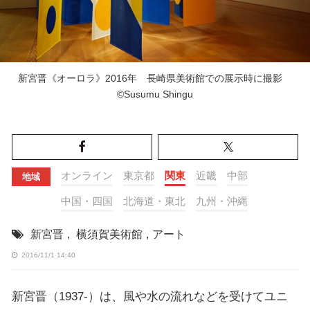
新宮晋《オーロラ》2016年 長崎県美術館での展示時に撮影
©Susumu Shingu
オンライン
東京都
関東
近畿
中部
地域
中国・四国
北海道・東北
九州・沖縄
新宮晋
,
横須賀美術館
,
アート
2016/11/1 14:40
新宮晋（1937-）は、風や水の流れなどを受けてユニ