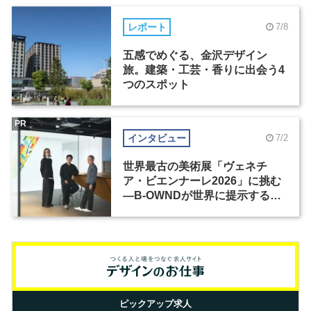
レポート
7/8
五感でめぐる、金沢デザイン
旅。建築・工芸・香りに出会う4
つのスポット
PR
インタビュー
7/2
世界最古の美術展「ヴェネチ
ア・ビエンナーレ2026」に挑む
―B-OWNDが世界に提示する美
の基準とは？（前編）
ピックアップ求人