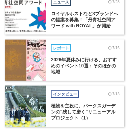
ニュース
7/28
ロイヤルホストなど3ブランドへ
の提案を募集！「丹青社空間ア
ワード with ROYAL」が開始
レポート
7/16
2026年夏休みに行ける、おすす
めのイベント10選：そのほかの
地域
PR
インタビュー
7/13
植物を主役に。パークスガーデ
ンの“残して磨く”リニューアル
プロジェクト（1）