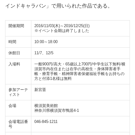
インドキャラバン」で用いられた作品である。
開催期間
2016/11/03(木)～2016/12/25(日)
※イベント会期は終了しました
時間
10:00～18:00
休館日
11/7、12/5
入場料
一般900円/高大・65歳以上700円/中学生以下無料/横
須賀市内在住または在学の高校生・身体障害者手
帳・療育手帳・精神障害者保健福祉手帳をお持ちの
方と付添1名様は無料
参加アーテ
新宮晋
ィスト
会場
横須賀美術館
神奈川県横須賀市鴨居4-1
会場電話番
046-845-1211
号