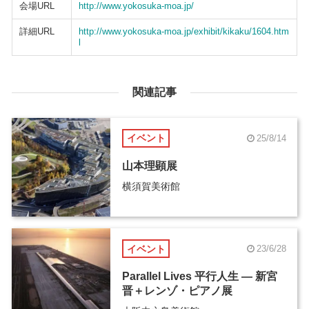
会場URL
http://www.yokosuka-moa.jp/
詳細URL
http://www.yokosuka-moa.jp/exhibit/kikaku/1604.htm
l
関連記事
イベント
25/8/14
山本理顕展
横須賀美術館
イベント
23/6/28
Parallel Lives 平行人生 ― 新宮
晋＋レンゾ・ピアノ展