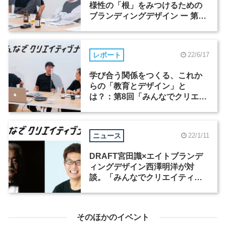
様性の「根」をみつけるための
ブランディングデザイン ー 第9
回「みんなでクリエイティブナ
イト」
レポート
22/6/17
学び合う関係をつくる、これか
らの「教育とデザイン」と
は？：第8回「みんなでクリエイ
ティブナイト」
ニュース
22/1/11
DRAFT宮田識×エイトブランデ
ィングデザイン西澤明洋が対
談。「みんなでクリエイティブ
ナイト」最終回の開催が決定
そのほかのイベント