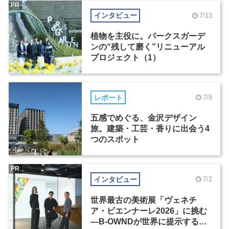
PR
インタビュー
7/13
植物を主役に。パークスガーデ
ンの“残して磨く”リニューアル
プロジェクト（1）
レポート
7/8
五感でめぐる、金沢デザイン
旅。建築・工芸・香りに出会う4
つのスポット
PR
インタビュー
7/2
世界最古の美術展「ヴェネチ
ア・ビエンナーレ2026」に挑む
―B-OWNDが世界に提示する美