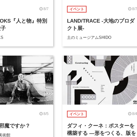
8/7
8/
イベント
BOOKS『人と物』特別
LAND/TRACE -大地のプロダ
綾子
クト展-
KS
土のミュージアムSHIDO
8/5
8/
イベント
邪魔ですか？
ダフィ・クーネ：ポスターを
構築する ―形をつくる、版を
美術館