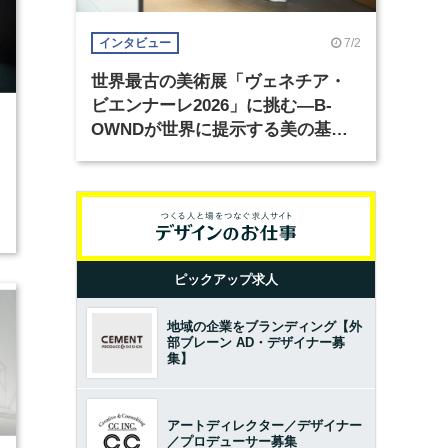
7/2
インタビュー
世界最古の美術展「ヴェネチア・
ビエンナーレ2026」に挑む―B-
OWNDが世界に提示する美の基準
8
とは？（前編）
ピックアップ求人
地域の企業をブランディング【外
部ブレーン AD・デザイナー募
集】
アートディレクター／デザイナー
／プロデューサー募集