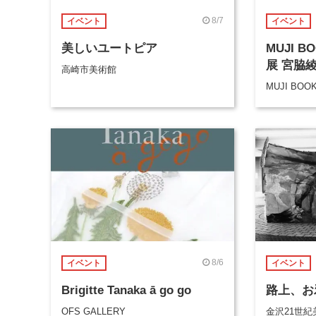
8/7
イベント
イベント
美しいユートピア
MUJI 
展 宮脇
高崎市美術館
MUJI BOO
8/6
イベント
イベント
Brigitte Tanaka ā go go
路上、お
OFS GALLERY
金沢21世紀