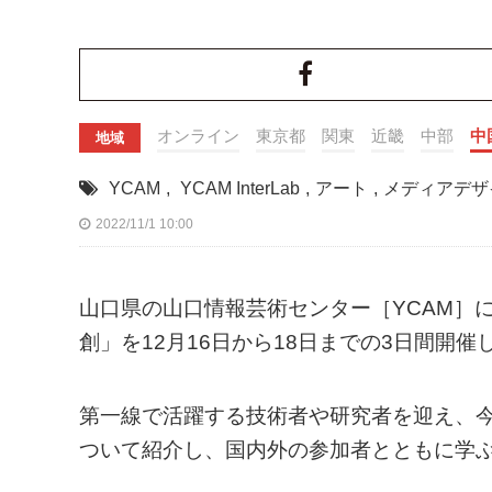
オンライン
東京都
関東
近畿
中部
中
地域
YCAM
,
YCAM InterLab
,
アート
,
メディアデザ
2022/11/1 10:00
山口県の山口情報芸術センター［YCAM］にて、YC
創」を12月16日から18日までの3日間開催
第一線で活躍する技術者や研究者を迎え、
ついて紹介し、国内外の参加者とともに学