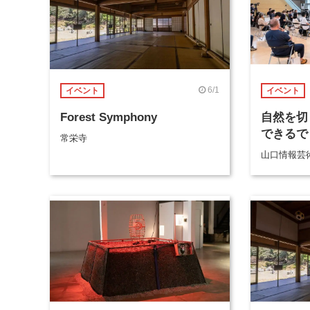
6/1
イベント
イベント
Forest Symphony
自然を切
できるで
常栄寺
山口情報芸