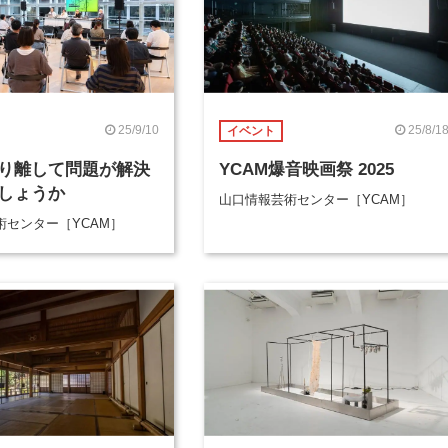
25/9/10
25/8/1
イベント
り離して問題が解決
YCAM爆音映画祭 2025
しょうか
山口情報芸術センター［YCAM］
術センター［YCAM］