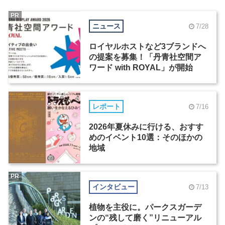
PR
ニュース
7/28
ロイヤルホストなど3ブランドへ
の提案を募集！「丹青社空間ア
ワード with ROYAL」が開始
レポート
7/16
2026年夏休みに行ける、おすす
めのイベント10選：そのほかの
地域
PR
インタビュー
7/13
植物を主役に。パークスガーデ
ンの“残して磨く”リニューアル