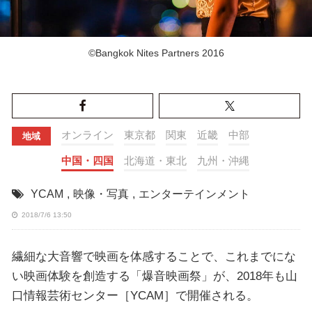
©Bangkok Nites Partners 2016
オンライン
東京都
関東
近畿
中部
地域
中国・四国
北海道・東北
九州・沖縄
YCAM
,
映像・写真
,
エンターテインメント
2018/7/6 13:50
繊細な大音響で映画を体感することで、これまでにな
い映画体験を創造する「爆音映画祭」が、2018年も山
口情報芸術センター［YCAM］で開催される。