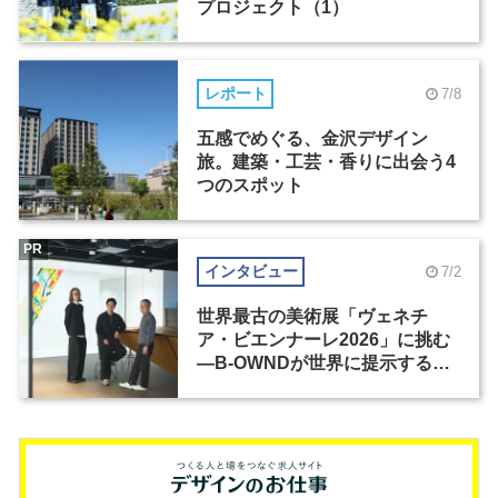
プロジェクト（1）
レポート
7/8
五感でめぐる、金沢デザイン
旅。建築・工芸・香りに出会う4
つのスポット
PR
インタビュー
7/2
世界最古の美術展「ヴェネチ
ア・ビエンナーレ2026」に挑む
―B-OWNDが世界に提示する美
の基準とは？（前編）