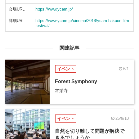
会場URL
https://www.ycam.jp/
詳細URL
https://www.ycam.jp/cinema/2018/ycam-bakuon-film-
festival/
関連記事
イベント
6/1
Forest Symphony
常栄寺
イベント
25/9/10
自然を切り離して問題が解決で
きるでしょうか