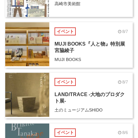
高崎市美術館
イベント
8/7
MUJI BOOKS『人と物』特別展
宮脇綾子
MUJI BOOKS
イベント
8/7
LAND/TRACE -大地のプロダク
ト展-
土のミュージアムSHIDO
イベント
8/6