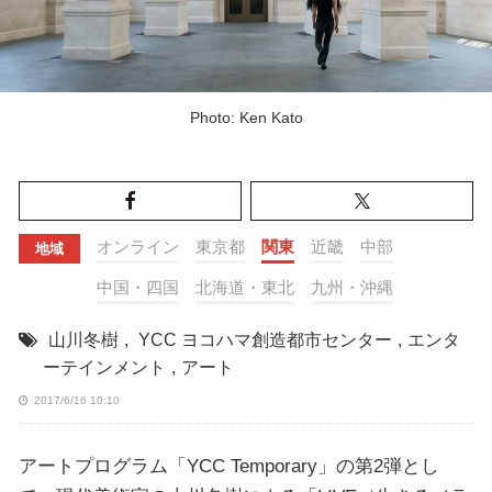
Photo: Ken Kato
オンライン
東京都
関東
近畿
中部
地域
中国・四国
北海道・東北
九州・沖縄
山川冬樹
,
YCC ヨコハマ創造都市センター
,
エンタ
ーテインメント
,
アート
2017/6/16 10:10
アートプログラム「YCC Temporary」の第2弾とし