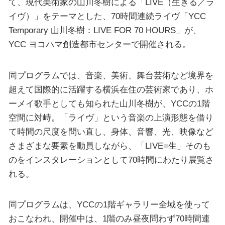
て、現代美術家の山川冬樹による「LIVE（生きる／ラ
イヴ）」をテーマとした、70時間連続ライヴ「YCC
Temporary 山川冬樹：LIVE FOR 70 HOURS」が、
YCC ヨコハマ創造都市センターで開催される。
同プログラムでは、音楽、美術、舞台芸術など境界を
超えて国際的に活躍する横浜在住の芸術家であり、ホ
ーメイ歌手としても知られた山川冬樹が、YCCの1階
空間に対峙。「ライヴ」という音楽の上演形態を借り
て時間の尺度を問い直し、身体、音響、光、映像など
さまざまな要素を動員しながら、「LIVE=生」そのも
のをインスタレーションとして70時間にわたり展覧さ
れる。
同プログラムは、YCCの1階ギャラリー全域を使って
おこなわれ、開催中は、1階のみ昼夜問わず70時間連