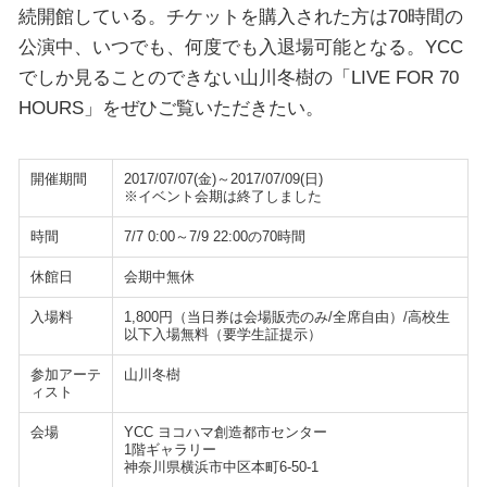
続開館している。チケットを購入された方は70時間の
公演中、いつでも、何度でも入退場可能となる。YCC
でしか見ることのできない山川冬樹の「LIVE FOR 70
HOURS」をぜひご覧いただきたい。
開催期間
2017/07/07(金)～2017/07/09(日)
※イベント会期は終了しました
時間
7/7 0:00～7/9 22:00の70時間
休館日
会期中無休
入場料
1,800円（当日券は会場販売のみ/全席自由）/高校生
以下入場無料（要学生証提示）
参加アーテ
山川冬樹
ィスト
会場
YCC ヨコハマ創造都市センター
1階ギャラリー
神奈川県横浜市中区本町6-50-1