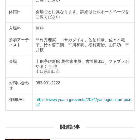
ご覧ください
休館日
会場ごとに異なります。詳細は公式ホームページを
ご覧ください
入場料
無料
参加アーテ
臼杵万理実、コサカダイキ、佐伯和章、佐々木範
ィスト
子、鈴木啓二朗、平川和明、松村憲治、山口功、平
井槙
会場
十朋亭維新館 萬代家主屋、古着屋313、ファブラボ
やまぐち 他
山口県山口市
お問い合わ
083-901-2222
せ
詳細URL
https://www.ycam.jp/events/2024/yamaguchi-art-picn
ic/
関連記事