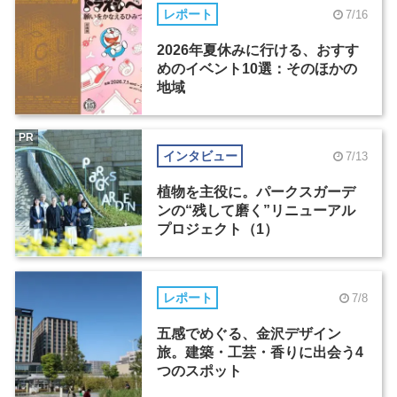
レポート
7/16
2026年夏休みに行ける、おすす
めのイベント10選：そのほかの
地域
PR
インタビュー
7/13
植物を主役に。パークスガーデ
ンの“残して磨く”リニューアル
プロジェクト（1）
レポート
7/8
五感でめぐる、金沢デザイン
旅。建築・工芸・香りに出会う4
つのスポット