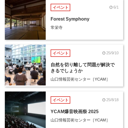
イベント
6/1
Forest Symphony
常栄寺
イベント
25/9/10
自然を切り離して問題が解決で
きるでしょうか
山口情報芸術センター［YCAM］
イベント
25/8/18
YCAM爆音映画祭 2025
山口情報芸術センター［YCAM］