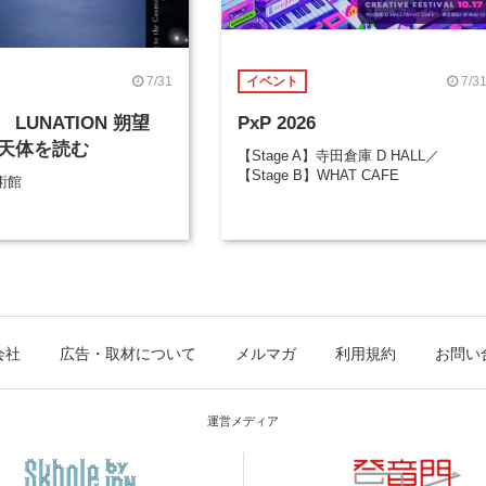
7/31
7/3
イベント
LUNATION 朔望
PxP 2026
天体を読む
【Stage A】寺田倉庫 D HALL／
【Stage B】WHAT CAFE
術館
会社
広告・取材について
メルマガ
利用規約
お問い
運営メディア