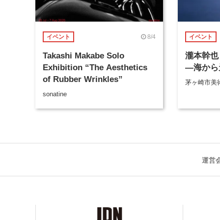
8/4
イベント
イベント
Takashi Makabe Solo
瀧本幹也 
Exhibition “The Aesthetics
―海から
of Rubber Wrinkles”
茅ヶ崎市美
sonatine
運営