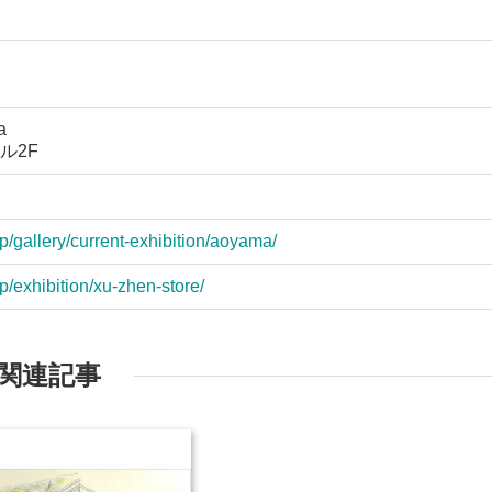
a
ビル2F
/gallery/current-exhibition/aoyama/
/exhibition/xu-zhen-store/
関連記事