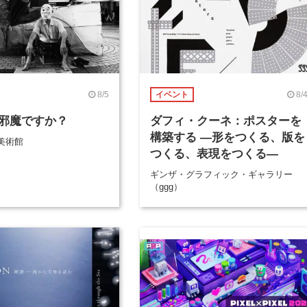
8/5
8/
イベント
邪魔ですか？
ダフィ・クーネ：ポスターを
構築する ―形をつくる、版を
美術館
つくる、表現をつくる―
ギンザ・グラフィック・ギャラリー
（ggg）