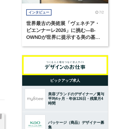
7/2
インタビュー
世界最古の美術展「ヴェネチア・
ビエンナーレ2026」に挑む―B-
OWNDが世界に提示する美の基準
とは？（前編）
ピックアップ求人
美容ブランドのデザイナー／賞与
平均4ヶ月・年休126日・残業月4
時間
パッケージ（商品）デザイナー募
集