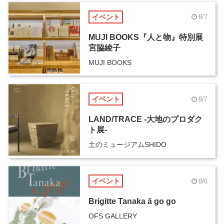
イベント
8/7
MUJI BOOKS『人と物』特別展
宮脇綾子
MUJI BOOKS
イベント
8/7
LAND/TRACE -大地のプロダク
ト展-
土のミュージアムSHIDO
イベント
8/6
Brigitte Tanaka ā go go
OFS GALLERY