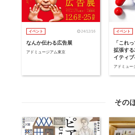
24/12/16
イベント
イベント
なんか伝わる広告展
「これっ
拡張する
アドミュージアム東京
イティブ
アドミュー
その