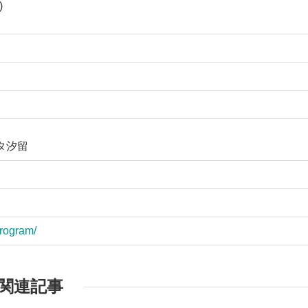
)
ッタ汐留
program/
関連記事