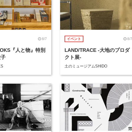
8/7
8/
イベント
BOOKS『人と物』特別
LAND/TRACE -大地のプロダ
綾子
クト展-
KS
土のミュージアムSHIDO