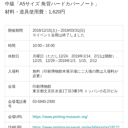
中級「A5サイズ 角背ハードカバーノート」
材料・道具使用費：1,620円
開催期間
2018/12/15(土)～2019/03/31(日)
※イベント会期は終了しました
時間
10:00～18:00
休館日
月曜日（ただし12/24、2019年1/14、2/11は開館）、
12/25、12/29～2019年1/3、1/15、2/12
入場料
無料（印刷博物館本展示場にご入場の際は入場料が
必要）
会場
印刷博物館
東京都文京区水道1丁目3番3号 トッパン小石川ビル
会場電話番
03-5840-2300
号
会場URL
https://www.printing-museum.org/
詳細URL
https://www.printing-museum.org/exhibition/pp/18121