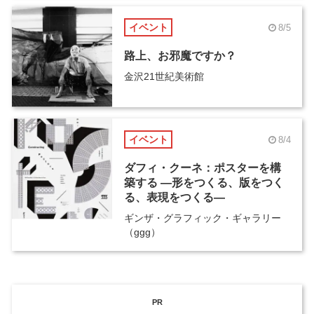
イベント
8/5
路上、お邪魔ですか？
金沢21世紀美術館
イベント
8/4
ダフィ・クーネ：ポスターを構
築する ―形をつくる、版をつく
る、表現をつくる―
ギンザ・グラフィック・ギャラリー
（ggg）
PR