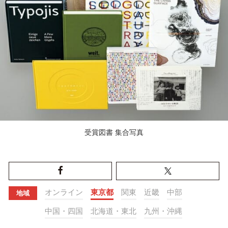
受賞図書 集合写真
オンライン
東京都
関東
近畿
中部
地域
中国・四国
北海道・東北
九州・沖縄