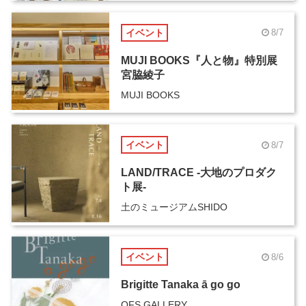
イベント
8/7
MUJI BOOKS『人と物』特別展
宮脇綾子
MUJI BOOKS
イベント
8/7
LAND/TRACE -大地のプロダク
ト展-
土のミュージアムSHIDO
イベント
8/6
Brigitte Tanaka ā go go
OFS GALLERY