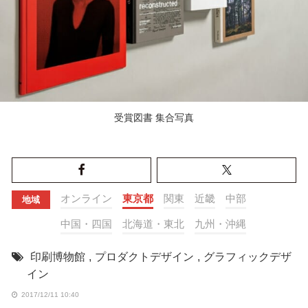
受賞図書 集合写真
オンライン
東京都
関東
近畿
中部
地域
中国・四国
北海道・東北
九州・沖縄
印刷博物館
,
プロダクトデザイン
,
グラフィックデザ
イン
2017/12/11 10:40