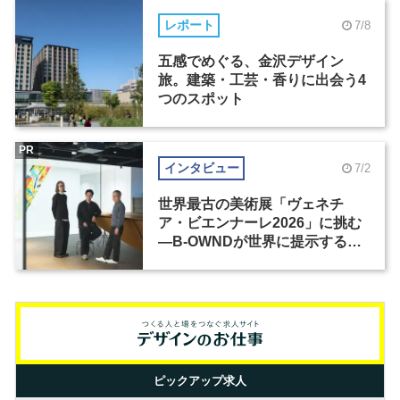
レポート
7/8
五感でめぐる、金沢デザイン
旅。建築・工芸・香りに出会う4
つのスポット
PR
インタビュー
7/2
世界最古の美術展「ヴェネチ
ア・ビエンナーレ2026」に挑む
―B-OWNDが世界に提示する美
の基準とは？（前編）
ピックアップ求人