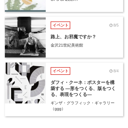
イベント
8/5
路上、お邪魔ですか？
金沢21世紀美術館
イベント
8/4
ダフィ・クーネ：ポスターを構
築する ―形をつくる、版をつく
る、表現をつくる―
ギンザ・グラフィック・ギャラリー
（ggg）