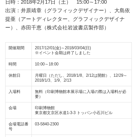
日時：2018年2月17日（土） 15:00～17:00
出演：井原靖章（グラフィックデザイナー）、大島依
提亜（アートディレクター、グラフィックデザイナ
ー）、赤田千恵（株式会社岩波書店製作部）
開催期間
2017/12/01(金)～2018/03/04(日)
※イベント会期は終了しました
時間
10:00～18:00
休館日
月曜日（ただし、2018/1/8、2/12は開館）、12/29～
2018/1/3、1/9、2/13
入場料
無料（印刷博物館本展示場に入場の際は入場料が必
要）
会場
印刷博物館
東京都文京区水道1-3-3 トッパン小石川ビル
会場電話番
03-5840-2300
号