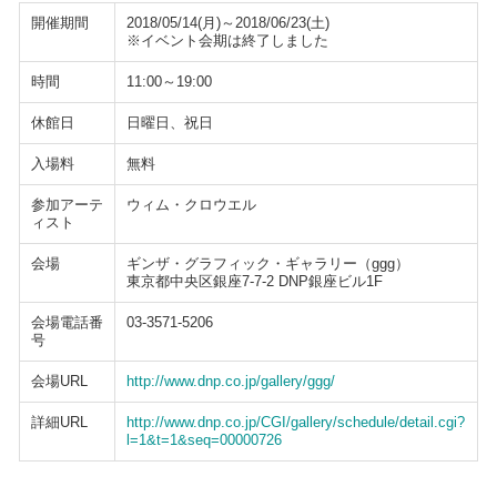
開催期間
2018/05/14(月)～2018/06/23(土)
※イベント会期は終了しました
時間
11:00～19:00
休館日
日曜日、祝日
入場料
無料
参加アーテ
ウィム・クロウエル
ィスト
会場
ギンザ・グラフィック・ギャラリー（ggg）
東京都中央区銀座7-7-2 DNP銀座ビル1F
会場電話番
03-3571-5206
号
会場URL
http://www.dnp.co.jp/gallery/ggg/
詳細URL
http://www.dnp.co.jp/CGI/gallery/schedule/detail.cgi?
l=1&t=1&seq=00000726