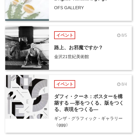
OFS GALLERY
イベント
8/5
路上、お邪魔ですか？
金沢21世紀美術館
イベント
8/4
ダフィ・クーネ：ポスターを構
築する ―形をつくる、版をつく
る、表現をつくる―
ギンザ・グラフィック・ギャラリー
（ggg）