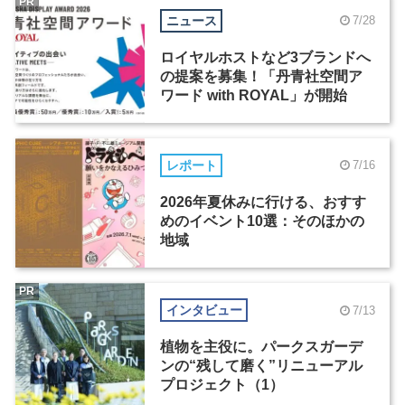
PR
ニュース
7/28
ロイヤルホストなど3ブランドへ
の提案を募集！「丹青社空間ア
ワード with ROYAL」が開始
レポート
7/16
2026年夏休みに行ける、おすす
めのイベント10選：そのほかの
地域
PR
インタビュー
7/13
植物を主役に。パークスガーデ
ンの“残して磨く”リニューアル
プロジェクト（1）