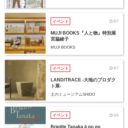
イベント
8/7
MUJI BOOKS『人と物』特別展
宮脇綾子
MUJI BOOKS
イベント
8/7
LAND/TRACE -大地のプロダク
ト展-
土のミュージアムSHIDO
イベント
8/6
Brigitte Tanaka ā go go