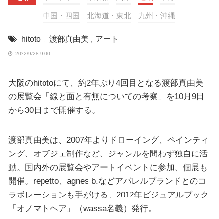
中国・四国
北海道・東北
九州・沖縄
hitoto
,
渡部真由美
,
アート
2022/9/28 9:00
大阪のhitotoにて、約2年ぶり4回目となる渡部真由美
の展覧会「線と面と有無についての考察」を10月9日
から30日まで開催する。
渡部真由美は、2007年よりドローイング、ペインティ
ング、オブジェ制作など、ジャンルを問わず独自に活
動。国内外の展覧会やアートイベントに参加、個展も
開催。repetto、agnes b.などアパレルブランドとのコ
ラボレーションも手がける。2012年ビジュアルブック
「オノマトヘア」（wassa名義）発行。