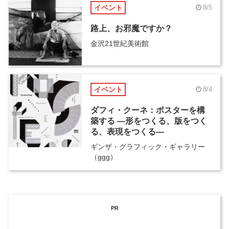
イベント
8/5
路上、お邪魔ですか？
金沢21世紀美術館
イベント
8/4
ダフィ・クーネ：ポスターを構
築する ―形をつくる、版をつく
る、表現をつくる―
ギンザ・グラフィック・ギャラリー
（ggg）
PR