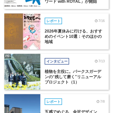
ワード with ROYAL」が開始
レポート
7/16
2026年夏休みに行ける、おすす
めのイベント10選：そのほかの
地域
PR
インタビュー
7/13
植物を主役に。パークスガーデ
ンの“残して磨く”リニューアル
プロジェクト（1）
レポート
7/8
五感でめぐる、金沢デザイン