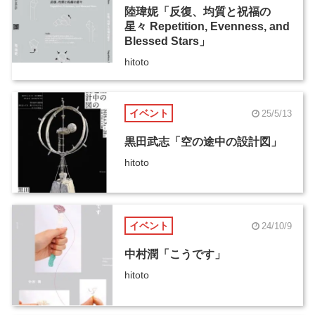
陸瑋妮「反復、均質と祝福の
星々 Repetition, Evenness, and
Blessed Stars」
hitoto
イベント
25/5/13
黒田武志「空の途中の設計図」
hitoto
イベント
24/10/9
中村潤「こうです」
hitoto