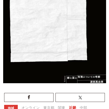
オンライン
東京都
関東
近畿
中部
地域