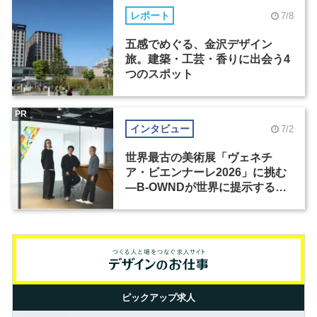
レポート
7/8
五感でめぐる、金沢デザイン
旅。建築・工芸・香りに出会う4
つのスポット
PR
インタビュー
7/2
世界最古の美術展「ヴェネチ
ア・ビエンナーレ2026」に挑む
―B-OWNDが世界に提示する美
の基準とは？（前編）
ピックアップ求人