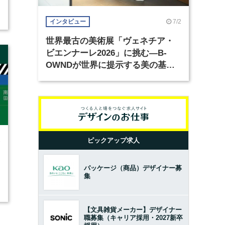
7/2
インタビュー
世界最古の美術展「ヴェネチア・
ビエンナーレ2026」に挑む―B-
OWNDが世界に提示する美の基準
とは？（前編）
ピックアップ求人
3
パッケージ（商品）デザイナー募
集
【文具雑貨メーカー】デザイナー
職募集（キャリア採用・2027新卒