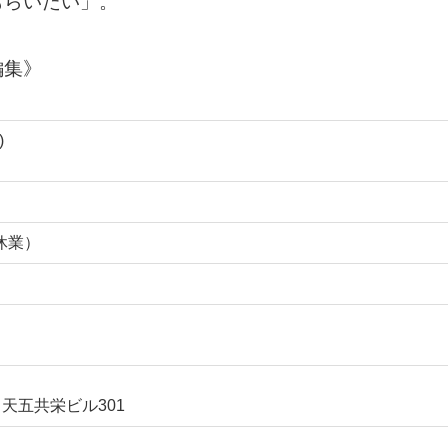
もらいたい」。
編集》
)
休業）
 天五共栄ビル301