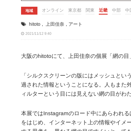
オンライン
東京都
関東
近畿
中部
中
地域
hitoto
,
上田佳奈
,
アート
2021/11/12 9:40
大阪のhitotoにて、上田佳奈の個展「網の
「シルクスクリーンの版にはメッシュとい
過された情報ということになる。人もまた
ィルターという目には見えない網の目がわ
本展ではInstagramのロード中にあら
をはじめ、インターネット上の情報やイメ