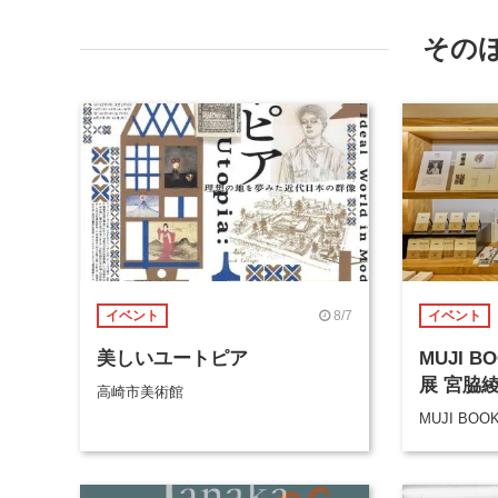
その
8/7
イベント
イベント
美しいユートピア
MUJI 
展 宮脇
高崎市美術館
MUJI BOO