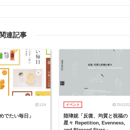
関連記事
1/14
25/12/2
イベント
めでたい毎日」
陸瑋妮「反復、均質と祝福の
星々 Repetition, Evenness,
and Blessed Stars」