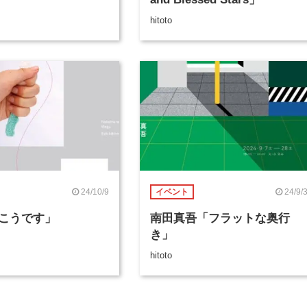
hitoto
24/10/9
24/9/
イベント
こうです」
南田真吾「フラットな奥行
き」
hitoto