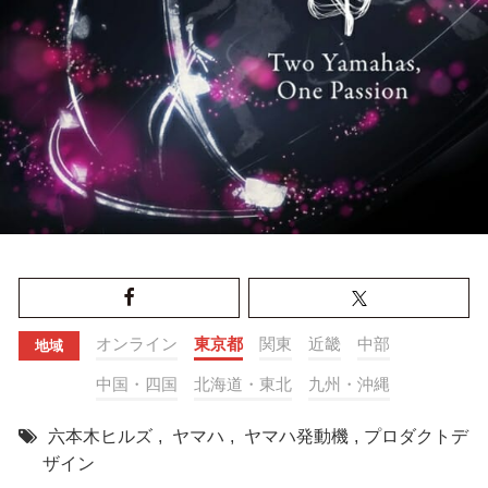
オンライン
東京都
関東
近畿
中部
地域
中国・四国
北海道・東北
九州・沖縄
六本木ヒルズ
,
ヤマハ
,
ヤマハ発動機
,
プロダクトデ
ザイン