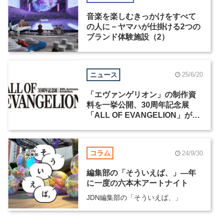
音楽を楽しむきっかけをすべて
の人に－ヤマハが仕掛ける2つの
ブランド体験施設（2）
ニュース
25/6/20
「エヴァンゲリオン」の制作資
料を一挙公開、30周年記念展
「ALL OF EVANGELION」が11
月14日から開催
コラム
24/9/30
編集部の「そういえば、」―年
に一度の六本木アートナイト
JDN編集部の「そういえば、」