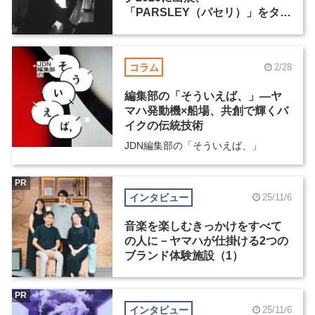
「PARSLEY（パセリ）」をタイ
トルに新作6点を展示
コラム
2/28
編集部の「そういえば、」―ヤ
マハ発動機×船場、共創で輝くバ
イクの伝統技術
JDN編集部の「そういえば、」
PR
インタビュー
25/11/6
音楽を楽しむきっかけをすべて
の人に－ヤマハが仕掛ける2つの
ブランド体験施設（1）
PR
インタビュー
25/11/6