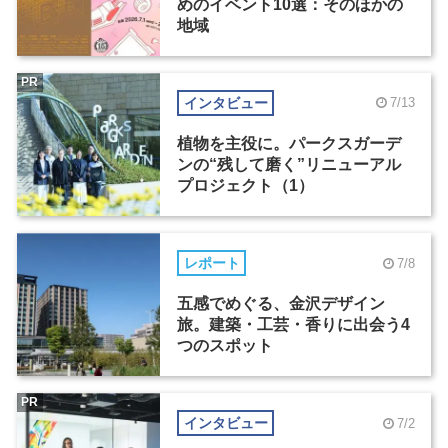
めのイベント10選：そのほかの
地域
PR
インタビュー
7/13
植物を主役に。パークスガーデ
ンの“残して磨く”リニューアル
プロジェクト（1）
レポート
7/8
五感でめぐる、金沢デザイン
旅。建築・工芸・香りに出会う4
つのスポット
PR
インタビュー
7/2