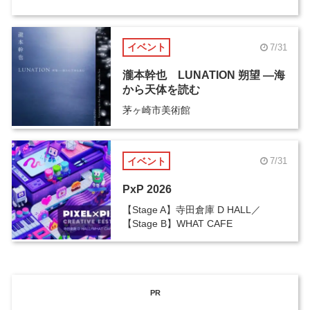
イベント
7/31
瀧本幹也 LUNATION 朔望 ―海
から天体を読む
茅ヶ崎市美術館
イベント
7/31
PxP 2026
【Stage A】寺田倉庫 D HALL／
【Stage B】WHAT CAFE
PR